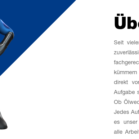
Üb
Seit viel
zuverläs
fachgerec
kümmern w
direkt v
Aufgabe 
Ob Ölwech
Jedes Aut
es unser 
alle Arbe