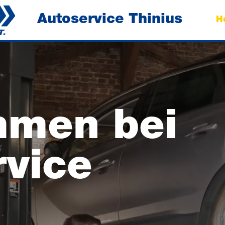
Autoservice Thinius
H
mmen bei
rvice